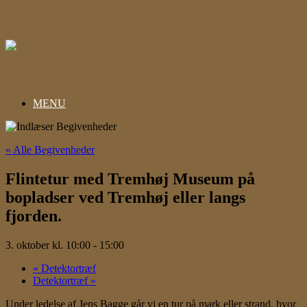
Gå
til
indhold
MENU
« Alle Begivenheder
Flintetur med Tremhøj Museum på
bopladser ved Tremhøj eller langs
fjorden.
3. oktober kl. 10:00
-
15:00
«
Detektortræf
Detektortræf
»
Under ledelse af Jens Bagge går vi en tur på mark eller strand, hvor