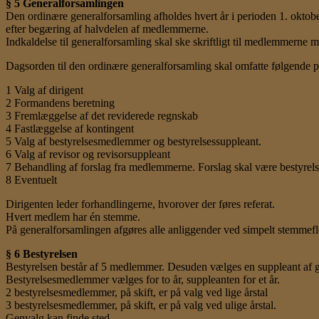
§ 5 Generalforsamlingen
Den ordinære generalforsamling afholdes hvert år i perioden 1. oktober
efter begæring af halvdelen af medlemmerne.
Indkaldelse til generalforsamling skal ske skriftligt til medlemmerne 
Dagsorden til den ordinære generalforsamling skal omfatte følgende p
1 Valg af dirigent
2 Formandens beretning
3 Fremlæggelse af det reviderede regnskab
4 Fastlæggelse af kontingent
5 Valg af bestyrelsesmedlemmer og bestyrelsessuppleant.
6 Valg af revisor og revisorsuppleant
7 Behandling af forslag fra medlemmerne. Forslag skal være bestyrels
8 Eventuelt
Dirigenten leder forhandlingerne, hvorover der føres referat.
Hvert medlem har én stemme.
På generalforsamlingen afgøres alle anliggender ved simpelt stemmeflert
§ 6 Bestyrelsen
Bestyrelsen består af 5 medlemmer. Desuden vælges en suppleant af g
Bestyrelsesmedlemmer vælges for to år, suppleanten for et år.
2 bestyrelsesmedlemmer, på skift, er på valg ved lige årstal
3 bestyrelsesmedlemmer, på skift, er på valg ved ulige årstal.
Genvalg kan finde sted.