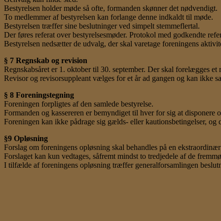
Bestyrelsen holder møde så ofte, formanden skønner det nødvendigt.
To medlemmer af bestyrelsen kan forlange denne indkaldt til møde.
Bestyrelsen træffer sine beslutninger ved simpelt stemmeflertal.
Der føres referat over bestyrelsesmøder. Protokol med godkendte refe
Bestyrelsen nedsætter de udvalg, der skal varetage foreningens akti
§ 7 Regnskab og revision
Regnskabsåret er 1. oktober til 30. september. Der skal forelægges et 
Revisor og revisorsuppleant vælges for et år ad gangen og kan ikke s
§ 8 Foreningstegning
Foreningen forpligtes af den samlede bestyrelse.
Formanden og kassereren er bemyndiget til hver for sig at disponere o
Foreningen kan ikke pådrage sig gælds- eller kautionsbetingelser, og 
§9 Opløsning
Forslag om foreningens opløsning skal behandles på en ekstraordinær
Forslaget kan kun vedtages, såfremt mindst to tredjedele af de fremmø
I tilfælde af foreningens opløsning træffer generalforsamlingen besl