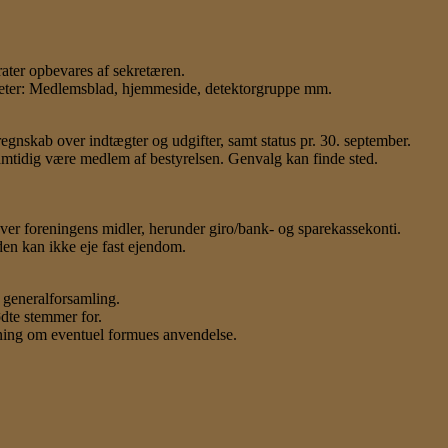
rater opbevares af sekretæren.
viteter: Medlemsblad, hjemmeside, detektorgruppe mm.
regnskab over indtægter og udgifter, samt status pr. 30. september.
amtidig være medlem af bestyrelsen. Genvalg kan finde sted.
ver foreningens midler, herunder giro/bank- og sparekassekonti.
den kan ikke eje fast ejendom.
 generalforsamling.
dte stemmer for.
utning om eventuel formues anvendelse.