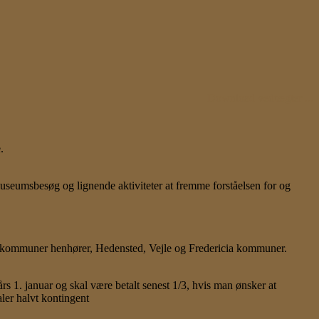
Download vedtægter ...
.
useumsbesøg og lignende aktiviteter at fremme forståelsen for og
e kommuner henhører, Hedensted, Vejle og Fredericia kommuner.
års 1. januar og skal være betalt senest 1/3, hvis man ønsker at
ler halvt kontingent