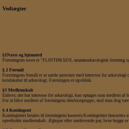
Vedtægter
§1Navn og hjemsted
Foreningens navn er ”FLINTØKSEN, amatørarkæologisk forening og d
§ 2 Formål
Foreningens formål er at samle personer med interesse for arkæologi 
kendskabet til arkæologi. Foreningen er upolitisk.
§3 Medlemskab
Enhver, der har interesse for arkæologi, kan optages som medlem af f
For at blive medlem af foreningens detektorgruppe, skal man dog v
§ 4 Kontingent
Kontingentet betales til foreningens kasserer.Kontingentet fastsættes af
opretholde medlemskab. Ægtepar eller samlevende par, hvor begge er 