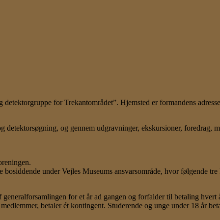
etektorgruppe for Trekantområdet”. Hjemsted er formandens adresse
og detektorsøgning, og gennem udgravninger, ekskursioner, foredrag, m
oreningen.
ære bosiddende under Vejles Museums ansvarsområde, hvor følgende tr
 generalforsamlingen for et år ad gangen og forfalder til betaling hvert 
medlemmer, betaler ét kontingent. Studerende og unge under 18 år beta