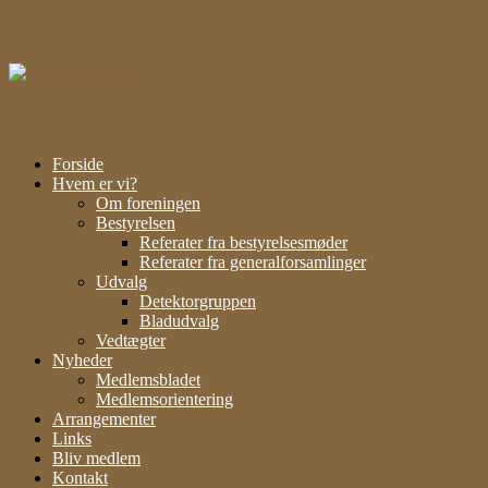
Gå
til
indhold
Forside
Hvem er vi?
Om foreningen
Bestyrelsen
Referater fra bestyrelsesmøder
Referater fra generalforsamlinger
Udvalg
Detektorgruppen
Bladudvalg
Vedtægter
Nyheder
Medlemsbladet
Medlemsorientering
Arrangementer
Links
Bliv medlem
Kontakt