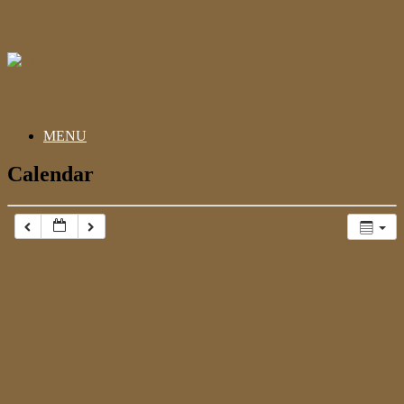
Gå
til
indhold
MENU
Calendar