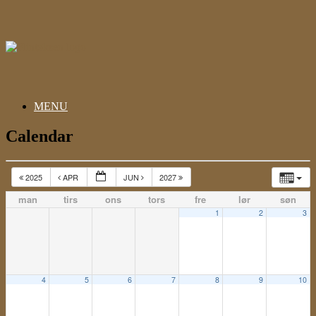
Gå
til
indhold
MENU
Calendar
2025
APR
JUN
2027
man
tirs
ons
tors
fre
lør
søn
1
2
3
4
5
6
7
8
9
10