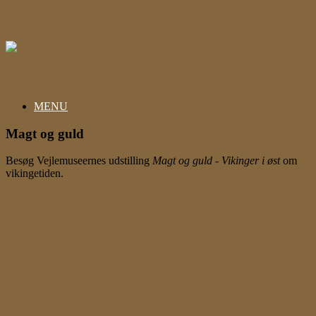
Gå
til
indhold
MENU
Magt og guld
Besøg Vejlemuseernes udstilling
Magt og guld - Vikinger i øst
om
vikingetiden.
Læs mere...