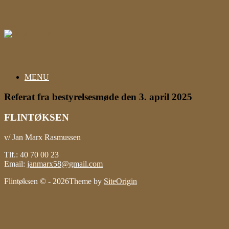
Gå
til
indhold
MENU
Referat fra bestyrelsesmøde den 3. april 2025
FLINTØKSEN
v/ Jan Marx Rasmussen
Tlf.: 40 70 00 23
Email:
janmarx58@gmail.com
Flintøksen © - 2026
Theme by
SiteOrigin