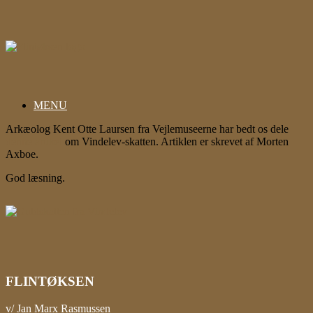
Gå
til
indhold
MENU
Arkæolog Kent Otte Laursen fra Vejlemuseerne har bedt os dele
denne artikel
om Vindelev-skatten. Artiklen er skrevet af Morten
Axboe.
God læsning.
FLINTØKSEN
v/ Jan Marx Rasmussen