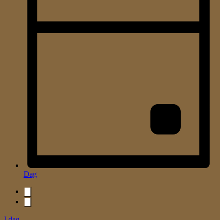
Dag
I dag