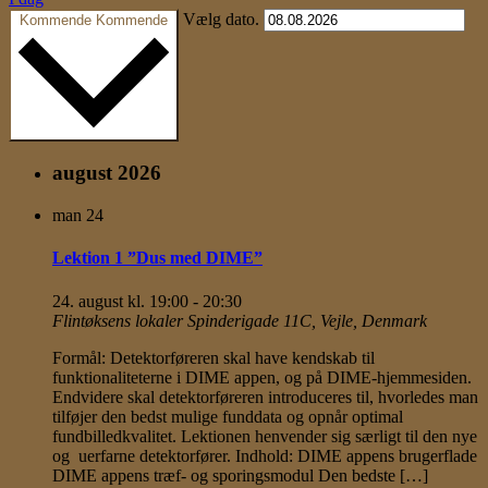
Vælg dato.
Kommende
Kommende
august 2026
man
24
Lektion 1 ”Dus med DIME”
24. august kl. 19:00
-
20:30
Flintøksens lokaler
Spinderigade 11C, Vejle, Denmark
Formål: Detektorføreren skal have kendskab til
funktionaliteterne i DIME appen, og på DIME-hjemmesiden.
Endvidere skal detektorføreren introduceres til, hvorledes man
tilføjer den bedst mulige funddata og opnår optimal
fundbilledkvalitet. Lektionen henvender sig særligt til den nye
og uerfarne detektorfører. Indhold: DIME appens brugerflade
DIME appens træf- og sporingsmodul Den bedste […]