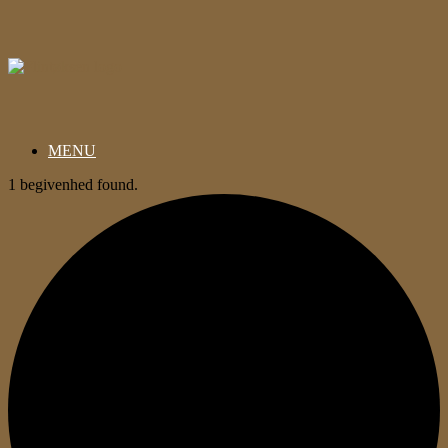
Gå
til
indhold
MENU
1 begivenhed found.