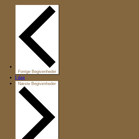
Forrige
Begivenheder
I dag
Næste
Begivenheder