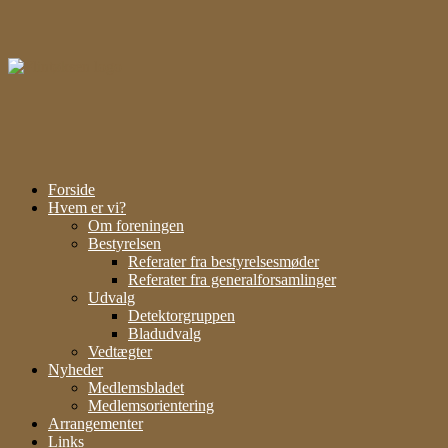
Gå
til
indhold
Forside
Hvem er vi?
Om foreningen
Bestyrelsen
Referater fra bestyrelsesmøder
Referater fra generalforsamlinger
Udvalg
Detektorgruppen
Bladudvalg
Vedtægter
Nyheder
Medlemsbladet
Medlemsorientering
Arrangementer
Links