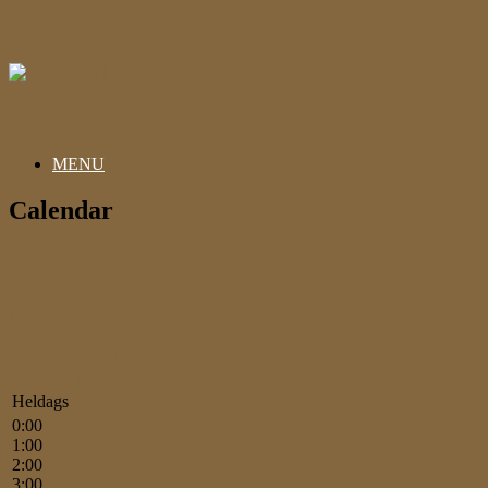
Gå
til
indhold
MENU
Calendar
Uge
Agenda
Dag
Måned
Uge
Ugen fra august 3
3
man
4
tirs
5
ons
6
tors
7
fre
8
lør
9
søn
Heldags
0:00
1:00
2:00
3:00