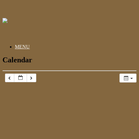
Gå
til
indhold
MENU
Calendar