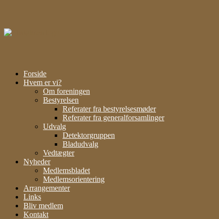
Gå
til
indhold
Forside
Hvem er vi?
Om foreningen
Bestyrelsen
Referater fra bestyrelsesmøder
Referater fra generalforsamlinger
Udvalg
Detektorgruppen
Bladudvalg
Vedtægter
Nyheder
Medlemsbladet
Medlemsorientering
Arrangementer
Links
Bliv medlem
Kontakt