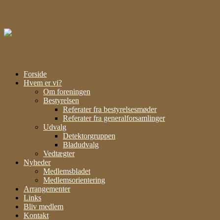
Gå
til
indhold
Forside
Hvem er vi?
Om foreningen
Bestyrelsen
Referater fra bestyrelsesmøder
Referater fra generalforsamlinger
Udvalg
Detektorgruppen
Bladudvalg
Vedtægter
Nyheder
Medlemsbladet
Medlemsorientering
Arrangementer
Links
Bliv medlem
Kontakt