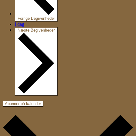
Forrige
Begivenheder
I dag
Næste
Begivenheder
Abonner på kalender