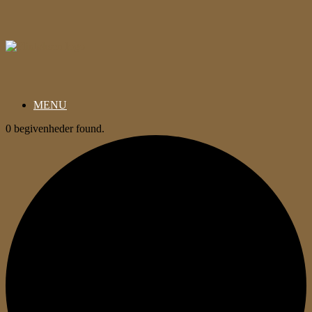
Gå
til
indhold
MENU
0 begivenheder found.