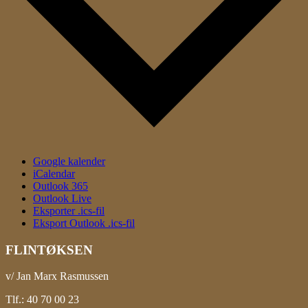
Google kalender
iCalendar
Outlook 365
Outlook Live
Eksporter .ics-fil
Eksport Outlook .ics-fil
FLINTØKSEN
v/ Jan Marx Rasmussen
Tlf.: 40 70 00 23